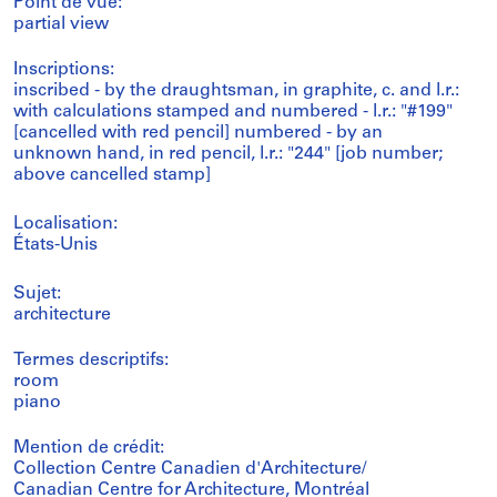
Point de vue:
partial view
Inscriptions:
inscribed - by the draughtsman, in graphite, c. and l.r.:
with calculations stamped and numbered - l.r.: "#199"
[cancelled with red pencil] numbered - by an
unknown hand, in red pencil, l.r.: "244" [job number;
above cancelled stamp]
Localisation:
États-Unis
Sujet:
architecture
Termes descriptifs:
room
piano
Mention de crédit:
Collection Centre Canadien d'Architecture/
Canadian Centre for Architecture, Montréal