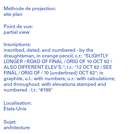
Méthode de projection:
site plan
Point de vue:
partial view
Inscriptions:
inscribed, dated, and numbered - by the
draughtsman, in orange pencil, c.r.: "SLIGHTLY
LONGER / ROAD OF FINAL / ORIG OF 10 OCT 62 /
ALSO DIFFERENT ELEV'S."; l.r.: "12 OCT 62 / SEE
FINAL / ORIG OF / 10 [underlined] OCT 62"; in
graphite, u.l.: with numbers; u.r.: with calculations;
and throughout: with elevations stamped and
numbered - l.r.: "#199"
Localisation:
États-Unis
Sujet:
architecture