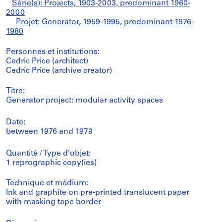
Série(s): Projects, 1903-2003, predominant 1960-
2000
Projet: Generator, 1959-1995, predominant 1976-
1980
Personnes et institutions:
Cedric Price (architect)
Cedric Price (archive creator)
Titre:
Generator project: modular activity spaces
Date:
between 1976 and 1979
Quantité / Type d’objet:
1 reprographic copy(ies)
Technique et médium:
Ink and graphite on pre-printed translucent paper
with masking tape border