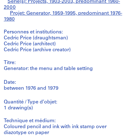
Série(s): Projects, 1903-2003, predominant 1960-
2000
Projet: Generator, 1959-1995, predominant 1976-
1980
Personnes et institutions:
Cedric Price (draughtsman)
Cedric Price (architect)
Cedric Price (archive creator)
Titre:
Generator: the menu and table setting
Date:
between 1976 and 1979
Quantité / Type d’objet:
1 drawing(s)
Technique et médium:
Coloured pencil and ink with ink stamp over
diazotype on paper