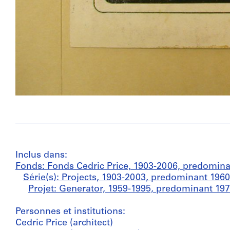
Inclus dans:
Fonds: Fonds Cedric Price, 1903-2006, predomin
Série(s): Projects, 1903-2003, predominant 196
Projet: Generator, 1959-1995, predominant 19
Personnes et institutions:
Cedric Price (architect)