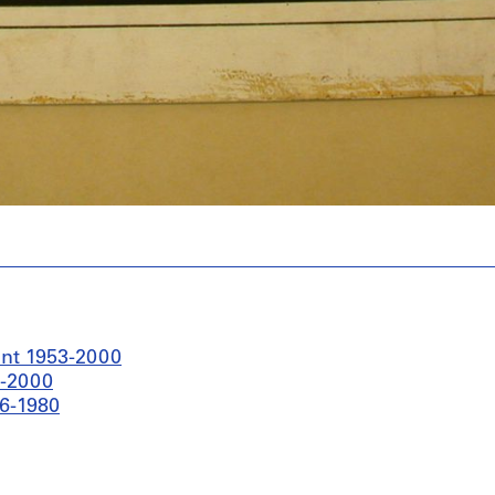
ant 1953-2000
0-2000
76-1980