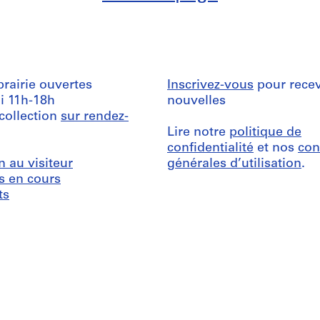
ibrairie ouvertes
Inscrivez-vous
pour recev
i 11h-18h
nouvelles
 collection
sur rendez-
Lire notre
politique de
confidentialité
et nos
con
n au visiteur
générales d’utilisation
.
s en cours
ts