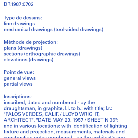
DR1987:0702
Type de dessins:
line drawings
mechanical drawings (tool-aided drawings)
Méthode de projection:
plans (drawings)
sections (orthographic drawings)
elevations (drawings)
Point de vue:
general views
partial views
Inscriptions:
inscribed, dated and numbered - by the
draughtsman, in graphite, l.l. to b.: with title; l.r.:
"PALOS VERDES, CALIF. / LLOYD WRIGHT,
ARCHITECT", "DATE MAY 23, 1957 / SHEET N 36";
and in various locations: with identification of lighting
fixture and projection, measurements, materials and
construction notes numbered - by the architect's son