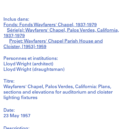
Inclus dans:
Fonds: Fonds Wayfarers' Chapel, 1937-1979
Série(s): Wayfarers' Chapel, Palos Verdes, California,
1937-1979
Projet: Wayfarers' Chapel Parish House and
Cloister, [1953]-1959
Personnes et institutions:
Lloyd Wright (architect)
Lloyd Wright (draughtsman)
Titre:
Wayfarers' Chapel, Palos Verdes, California: Plans,
sections and elevations for auditorium and cloister
lighting fixtures
Date:
23 May 1957
Description: