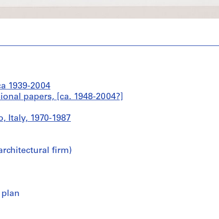
ca 1939-2004
sional papers, [ca. 1948-2004?]
, Italy, 1970-1987
rchitectural firm)
 plan