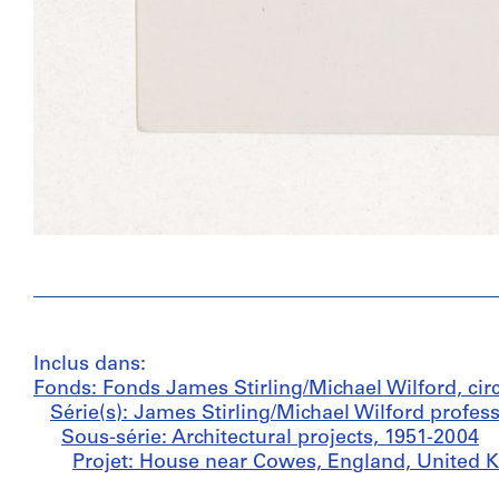
Inclus dans:
Fonds: Fonds James Stirling/Michael Wilford, cir
Série(s): James Stirling/Michael Wilford profes
Sous-série: Architectural projects, 1951-2004
Projet: House near Cowes, England, United K