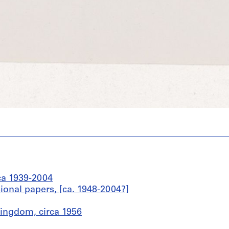
ca 1939-2004
sional papers, [ca. 1948-2004?]
ingdom, circa 1956