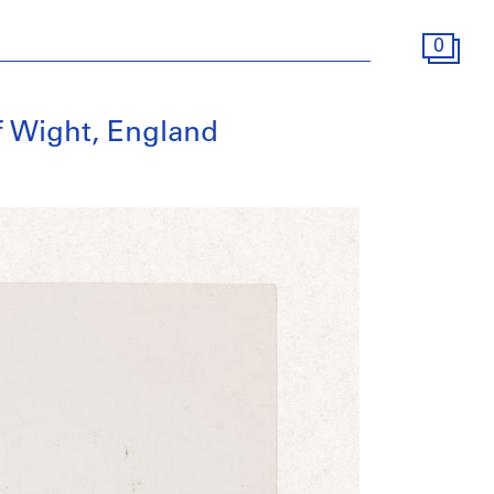
0
of Wight, England