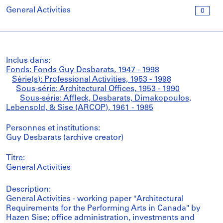
General Activities
0
Inclus dans:
Fonds: Fonds Guy Desbarats, 1947 - 1998
Série(s): Professional Activities, 1953 - 1998
Sous-série: Architectural Offices, 1953 - 1990
Sous-série: Affleck, Desbarats, Dimakopoulos,
Lebensold, & Sise (ARCOP), 1961 - 1985
Personnes et institutions:
Guy Desbarats (archive creator)
Titre:
General Activities
Description:
General Activities - working paper "Architectural
Requirements for the Performing Arts in Canada" by
Hazen Sise; office administration, investments and