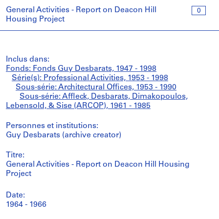
General Activities - Report on Deacon Hill
0
Housing Project
Inclus dans:
Fonds: Fonds Guy Desbarats, 1947 - 1998
Série(s): Professional Activities, 1953 - 1998
Sous-série: Architectural Offices, 1953 - 1990
Sous-série: Affleck, Desbarats, Dimakopoulos,
Lebensold, & Sise (ARCOP), 1961 - 1985
Personnes et institutions:
Guy Desbarats (archive creator)
Titre:
General Activities - Report on Deacon Hill Housing
Project
Date:
1964 - 1966