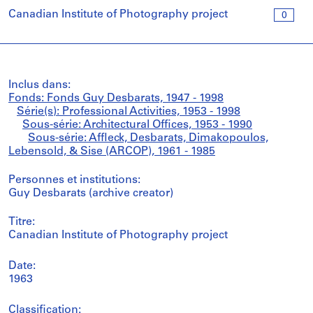
Canadian Institute of Photography project
0
Inclus dans:
Fonds: Fonds Guy Desbarats, 1947 - 1998
Série(s): Professional Activities, 1953 - 1998
Sous-série: Architectural Offices, 1953 - 1990
Sous-série: Affleck, Desbarats, Dimakopoulos,
Lebensold, & Sise (ARCOP), 1961 - 1985
Personnes et institutions:
Guy Desbarats (archive creator)
Titre:
Canadian Institute of Photography project
Date:
1963
Classification: