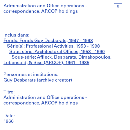
Administration and Office operations -
0
correspondence, ARCOP holdings
Inclus dans:
Fonds: Fonds Guy Desbarats, 1947 - 1998
Série(s): Professional Activities, 1953 - 1998
Sous-série: Architectural Offices, 1953 - 1990
Sous-série: Affleck, Desbarats, Dimakopoulos,
Lebensold, & Sise (ARCOP), 1961 - 1985
Personnes et institutions:
Guy Desbarats (archive creator)
Titre:
Administration and Office operations -
correspondence, ARCOP holdings
Date:
1966