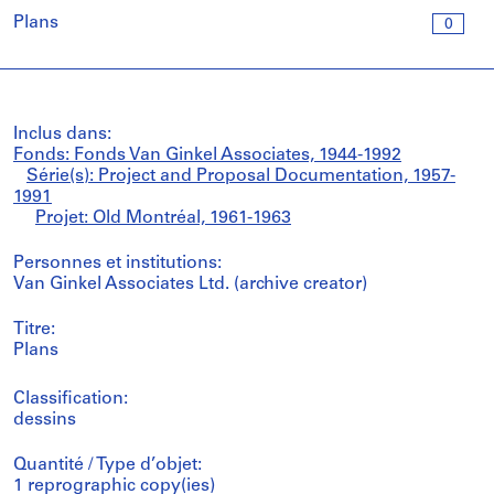
Plans
0
Inclus dans:
Fonds: Fonds Van Ginkel Associates, 1944-1992
Série(s): Project and Proposal Documentation, 1957-
1991
Projet: Old Montréal, 1961-1963
Personnes et institutions:
Van Ginkel Associates Ltd. (archive creator)
Titre:
Plans
Classification:
dessins
Quantité / Type d’objet:
1 reprographic copy(ies)