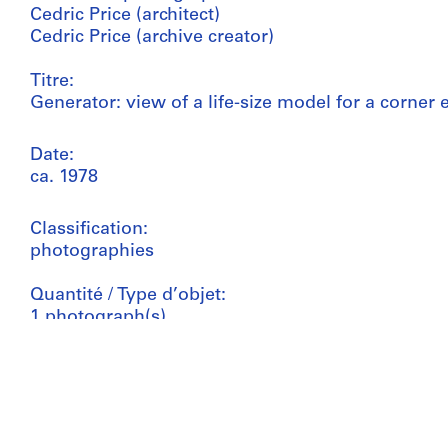
Cedric Price (architect)
Cedric Price (archive creator)
Titre:
Generator: view of a life-size model for a corner
Date:
ca. 1978
Classification:
photographies
Quantité / Type d’objet:
1 photograph(s)
Technique et médium:
Gelatin silver print
Dimensions: