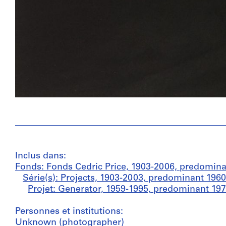
Inclus dans:
Fonds: Fonds Cedric Price, 1903-2006, predomin
Série(s): Projects, 1903-2003, predominant 196
Projet: Generator, 1959-1995, predominant 19
Personnes et institutions:
Unknown (photographer)