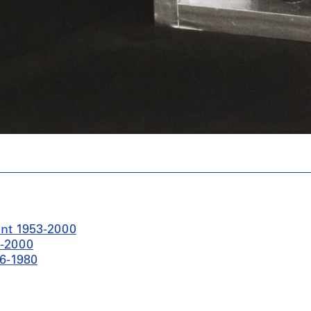
ant 1953-2000
0-2000
76-1980