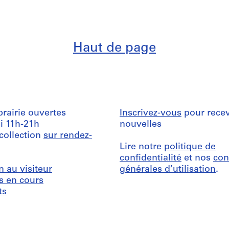
Haut de page
ibrairie ouvertes
Inscrivez-vous
pour recev
i 11h-21h
nouvelles
 collection
sur rendez-
Lire notre
politique de
confidentialité
et nos
con
n au visiteur
générales d’utilisation
.
s en cours
ts