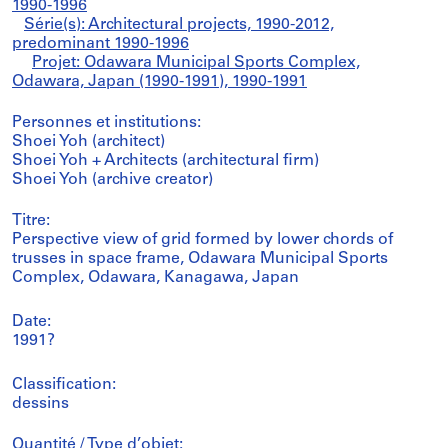
1990-1996
Série(s): Architectural projects, 1990-2012,
predominant 1990-1996
Projet: Odawara Municipal Sports Complex,
Odawara, Japan (1990-1991), 1990-1991
Personnes et institutions:
Shoei Yoh (architect)
Shoei Yoh + Architects (architectural firm)
Shoei Yoh (archive creator)
Titre:
Perspective view of grid formed by lower chords of
trusses in space frame, Odawara Municipal Sports
Complex, Odawara, Kanagawa, Japan
Date:
1991?
Classification:
dessins
Quantité / Type d’objet: