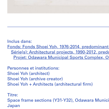
Inclus dans:
Fonds: Fonds Shoei Yoh, 1976-2014, predominant
Série(s): Architectural projects, 1990-2012, pr
Projet: Odawara Municipal Sports Complex, O
Personnes et institutions:
Shoei Yoh (architect)
Shoei Yoh (archive creator)
Shoei Yoh + Architects (architectural firm)
Titre:
Space frame sections (Y31-Y32), Odawara Munic
Japan