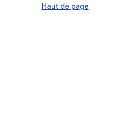
Haut de page
ibrairie ouvertes
Inscrivez-vous
pour recev
i 11h-17h
nouvelles
 collection
sur rendez-
Lire notre
politique de
confidentialité
et nos
con
n au visiteur
générales d’utilisation
.
s en cours
ts