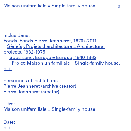
Maison unifamiliale = Single-family house
0
Inclus dans:
Fonds: Fonds Pierre Jeanneret, 1870s-2011
Série(s): Projets d'architecture = Architectural
projects, 1932-1975
Sous-série: Europe = Europe, 1940-1963
Projet: Maison unifamiliale = Single-family house,
n.d.
Personnes et institutions:
Pierre Jeanneret (archive creator)
Pierre Jeanneret (creator)
Titre:
Maison unifamiliale = Single-family house
Date:
n.d.