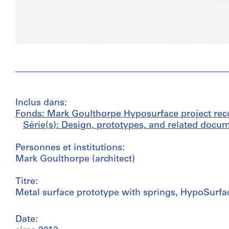
Inclus dans:
Fonds: Mark Goulthorpe Hyposurface project reco
Série(s): Design, prototypes, and related docum
Personnes et institutions:
Mark Goulthorpe (architect)
Titre:
Metal surface prototype with springs, HypoSurfa
Date: