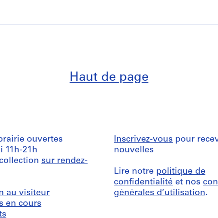
Haut de page
ibrairie ouvertes
Inscrivez-vous
pour recev
i 11h-21h
nouvelles
 collection
sur rendez-
Lire notre
politique de
confidentialité
et nos
con
n au visiteur
générales d’utilisation
.
s en cours
ts