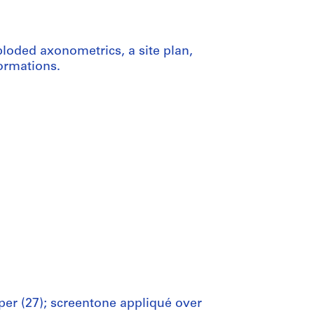
ploded axonometrics, a site plan,
formations.
aper (27); screentone appliqué over