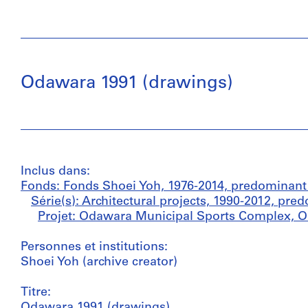
Odawara 1991 (drawings)
Inclus dans:
Fonds: Fonds Shoei Yoh, 1976-2014, predominant
Série(s): Architectural projects, 1990-2012, pr
Projet: Odawara Municipal Sports Complex, O
Personnes et institutions:
Shoei Yoh (archive creator)
Titre:
Odawara 1991 (drawings)