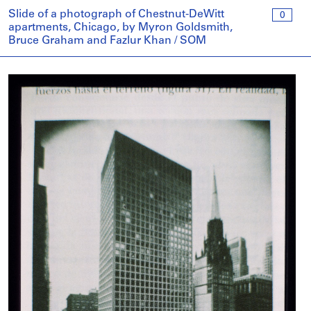
Slide of a photograph of Chestnut-DeWitt
0
apartments, Chicago, by Myron Goldsmith,
Bruce Graham and Fazlur Khan / SOM