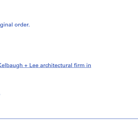
iginal order.
lbaugh + Lee architectural firm in
s