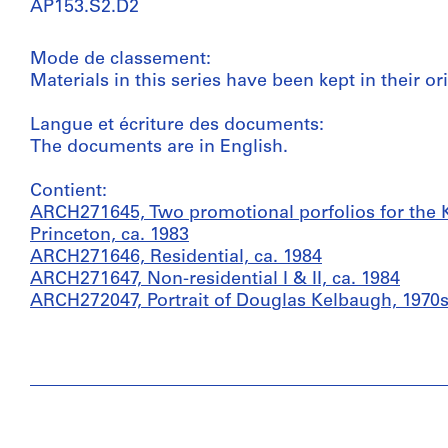
AP153.S2.D2
Mode de classement:
Materials in this series have been kept in their or
Langue et écriture des documents:
The documents are in English.
Contient:
ARCH271645, Two promotional porfolios for the Ke
Princeton, ca. 1983
ARCH271646, Residential, ca. 1984
ARCH271647, Non-residential I & II, ca. 1984
ARCH272047, Portrait of Douglas Kelbaugh, 1970