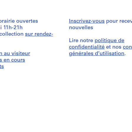
ibrairie ouvertes
Inscrivez-vous
pour recev
i 11h-21h
nouvelles
 collection
sur rendez-
Lire notre
politique de
confidentialité
et nos
con
n au visiteur
générales d’utilisation
.
s en cours
ts