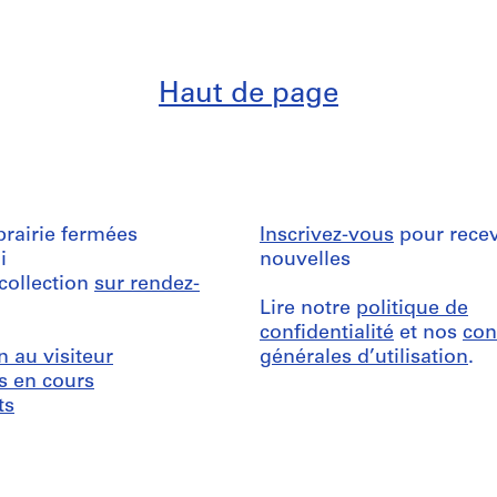
Haut de page
ibrairie fermées
Inscrivez-vous
pour recev
i
nouvelles
 collection
sur rendez-
Lire notre
politique de
confidentialité
et nos
con
n au visiteur
générales d’utilisation
.
s en cours
ts