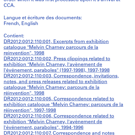
order when it was first processed upon it's arrival at
CCA.
Langue et écriture des documents:
French, English
Contient:
DR2012:0012:110:001, Excerpts from exhibition
catalogue "Melvin Charney parcours de la
reinvention", 1998
DR2012:0012:110:002, Press clippings related to
exhibition "Melvin Charney, l'avènement de
l'événement, paraboles" (1997-1998), 1997-1998
DR2012:0012:110:003, Correspondence, invitations,
notes, and press releases related to exhibition
catalogue "Melvin Charney: parcours de la
réinvention", 1998
DR2012:0012:110:005, Correspondence related to
exhibition catalogue "Melvin Charney: parcours de la
réinvention", 1997-1998
DR2012:0012:110:006, Correspondence related to
exhibition "Melvin Charney, l'avènement de
l'événement, paraboles", 1994-1996
DR2012:0012:110:007, Correspondence and notes