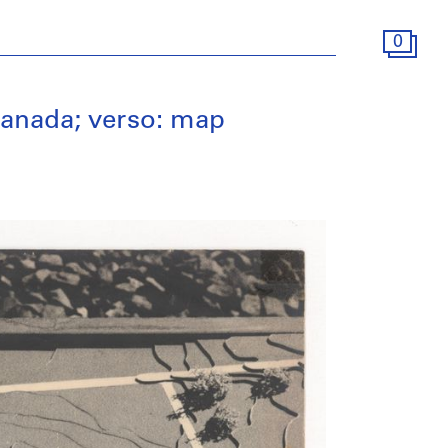
0
Canada; verso: map