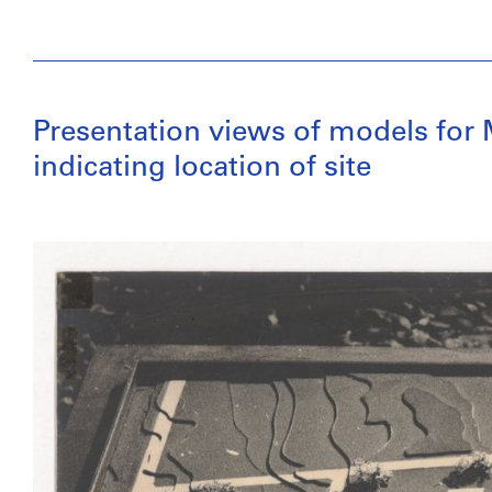
Presentation views of models for
indicating location of site