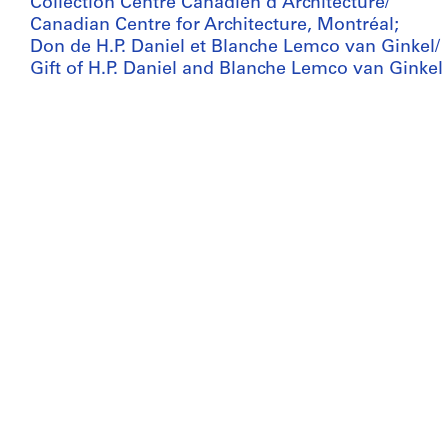
Collection Centre Canadien d'Architecture/
Canadian Centre for Architecture, Montréal;
Don de H.P. Daniel et Blanche Lemco van Ginkel/
Gift of H.P. Daniel and Blanche Lemco van Ginkel
Droits d’auteur:
© CCA
Numéro de chemise:
27-A14-E