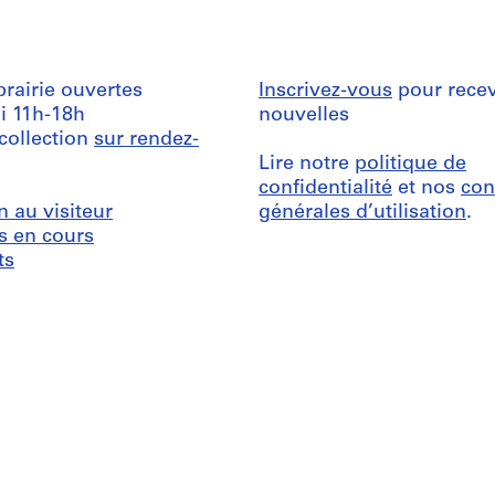
ibrairie ouvertes
Inscrivez-vous
pour recev
i 11h-18h
nouvelles
 collection
sur rendez-
Lire notre
politique de
confidentialité
et nos
con
n au visiteur
générales d’utilisation
.
s en cours
ts