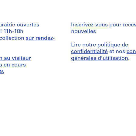
ibrairie ouvertes
Inscrivez-vous
pour recev
i 11h-18h
nouvelles
 collection
sur rendez-
Lire notre
politique de
confidentialité
et nos
con
n au visiteur
générales d’utilisation
.
s en cours
ts