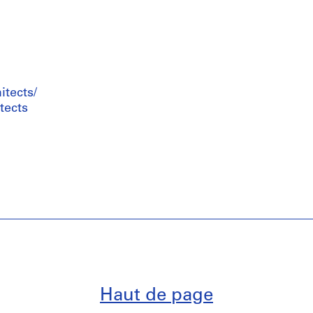
tects/
tects
Haut de page