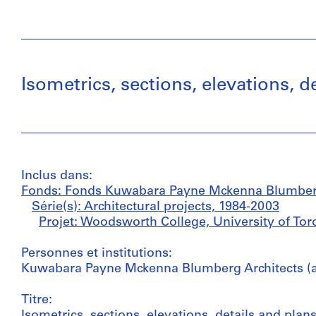
Isometrics, sections, elevations, 
Inclus dans:
Fonds: Fonds Kuwabara Payne Mckenna Blumber
Série(s): Architectural projects, 1984-2003
Projet: Woodsworth College, University of Tor
Personnes et institutions:
Kuwabara Payne Mckenna Blumberg Architects (ar
Titre:
Isometrics, sections, elevations, details and pla