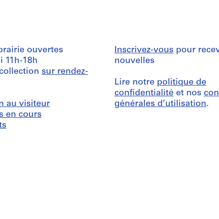
ibrairie ouvertes
Inscrivez-vous
pour recev
i 11h-18h
nouvelles
 collection
sur rendez-
Lire notre
politique de
confidentialité
et nos
con
n au visiteur
générales d’utilisation
.
s en cours
ts