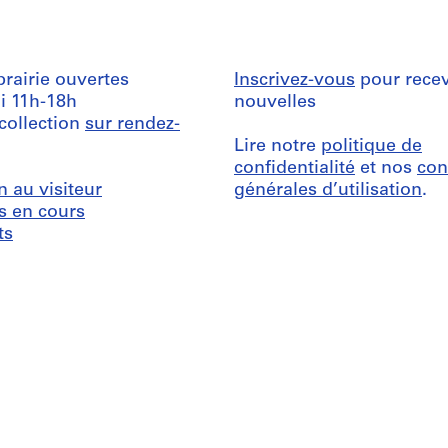
ibrairie ouvertes
Inscrivez-vous
pour recev
i 11h-18h
nouvelles
 collection
sur rendez-
Lire notre
politique de
confidentialité
et nos
con
n au visiteur
générales d’utilisation
.
s en cours
ts