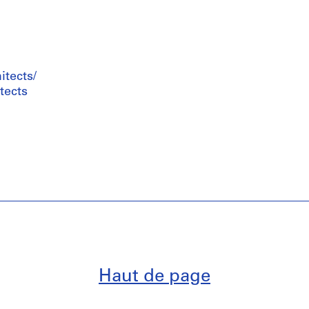
tects/
tects
Haut de page