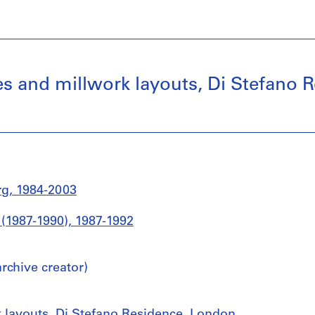
shes and millwork layouts, Di Stefano
g, 1984-2003
 (1987-1990), 1987-1992
chive creator)
rk layouts, Di Stefano Residence, London,