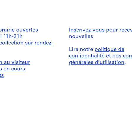
ibrairie ouvertes
Inscrivez-vous
pour recev
i 11h-21h
nouvelles
 collection
sur rendez-
Lire notre
politique de
confidentialité
et nos
con
n au visiteur
générales d’utilisation
.
s en cours
ts