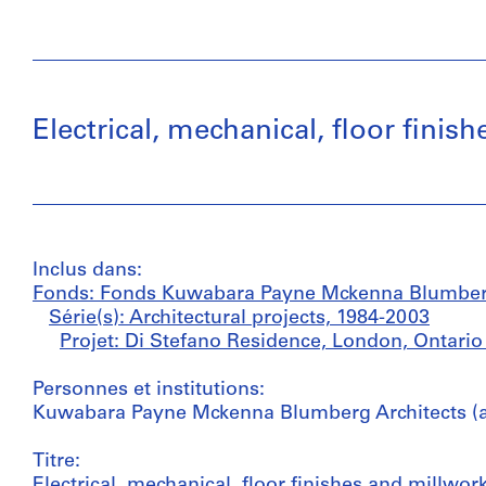
Electrical, mechanical, floor fini
Inclus dans:
Fonds: Fonds Kuwabara Payne Mckenna Blumber
Série(s): Architectural projects, 1984-2003
Projet: Di Stefano Residence, London, Ontario
Personnes et institutions:
Kuwabara Payne Mckenna Blumberg Architects (ar
Titre:
Electrical, mechanical, floor finishes and millwo