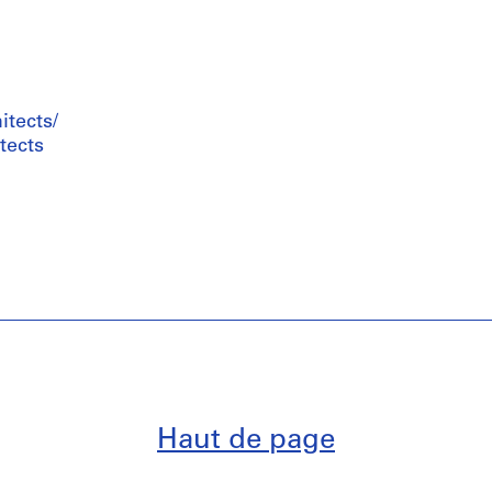
tects/
tects
Haut de page