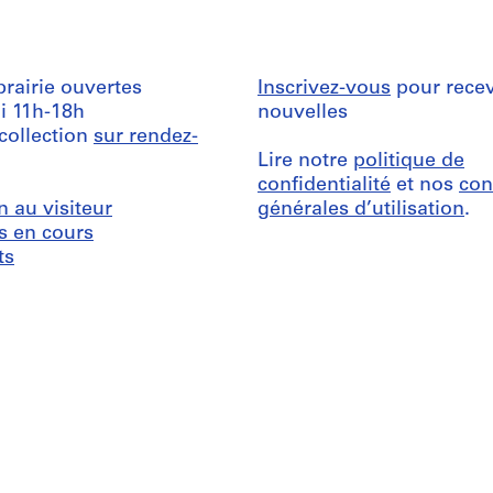
ibrairie ouvertes
Inscrivez-vous
pour recev
i 11h-18h
nouvelles
 collection
sur rendez-
Lire notre
politique de
confidentialité
et nos
con
n au visiteur
générales d’utilisation
.
s en cours
ts