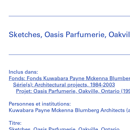
Sketches, Oasis Parfumerie, Oakvil
Inclus dans:
Fonds: Fonds Kuwabara Payne Mckenna Blumber
Série(s): Architectural projects, 1984-2003
Projet: Oasis Parfumerie, Oakville, Ontario (19
Personnes et institutions:
Kuwabara Payne Mckenna Blumberg Architects (ar
Titre:
Sketches, Oasis Parfumerie, Oakville, Ontario