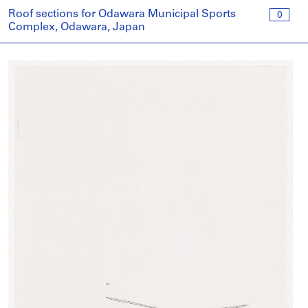
Roof sections for Odawara Municipal Sports
0
Complex, Odawara, Japan