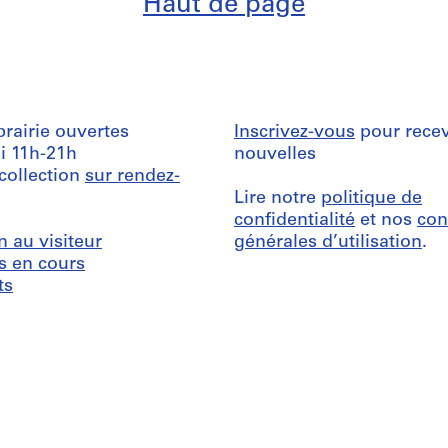
Haut de page
ibrairie ouvertes
Inscrivez-vous
pour recev
i 11h-21h
nouvelles
 collection
sur rendez-
Lire notre
politique de
confidentialité
et nos
con
n au visiteur
générales d’utilisation
.
s en cours
ts