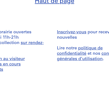
Haut de page
ibrairie ouvertes
Inscrivez-vous
pour recev
i 11h-21h
nouvelles
 collection
sur rendez-
Lire notre
politique de
confidentialité
et nos
con
n au visiteur
générales d’utilisation
.
s en cours
ts