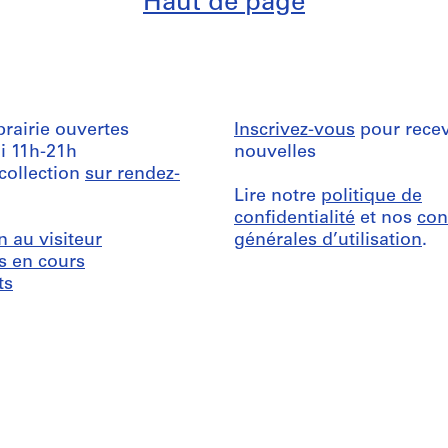
Haut de page
ibrairie ouvertes
Inscrivez-vous
pour recev
i 11h-21h
nouvelles
 collection
sur rendez-
Lire notre
politique de
confidentialité
et nos
con
n au visiteur
générales d’utilisation
.
s en cours
ts