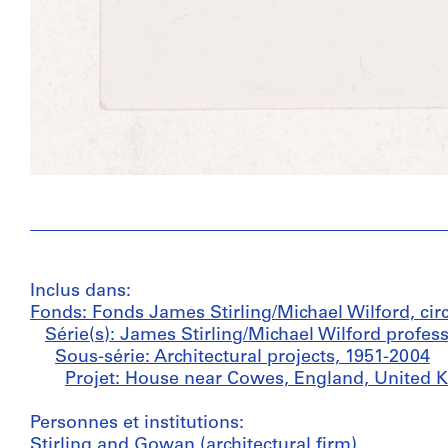
Inclus dans:
Fonds: Fonds James Stirling/Michael Wilford, cir
Série(s): James Stirling/Michael Wilford profes
Sous-série: Architectural projects, 1951-2004
Projet: House near Cowes, England, United K
Personnes et institutions:
Stirling and Gowan (architectural firm)