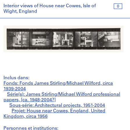
Interior views of House near Cowes, Isle of
0
Wight, England
Inclus dans:
Fonds: Fonds James Stirling/Michael Wilford, circa
1939-2004
Série(s): James Stirling/Michael Wilford professional
papers, [ca. 1948-2004?]
Sous-série: Architectural projects, 1951-2004
Projet: House near Cowes, England, United
Kingdom, circa 1956
Personnes et institutions: