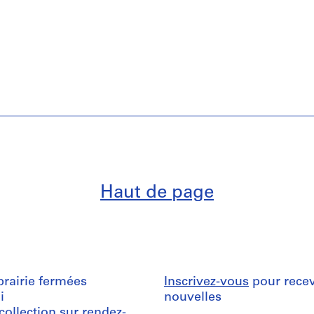
Haut de page
ibrairie fermées
Inscrivez-vous
pour recev
i
nouvelles
 collection
sur rendez-