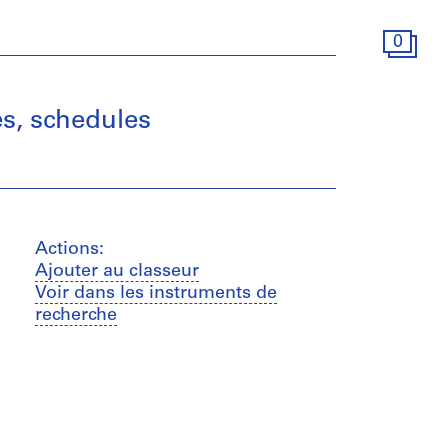
0
es, schedules
Actions:
Ajouter au classeur
Voir dans les instruments de
recherche