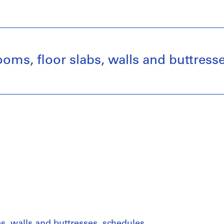
ooms, floor slabs, walls and buttress
bs, walls and buttresses, schedules