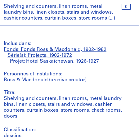
Shelving and counters, linen rooms, metal
0
laundry bins, linen closets, stairs and windows,
cashier counters, curtain boxes, store rooms (...)
Inclus dans:
Fonds: Fonds Ross & Macdonald, 1902-1982
Série(s): Projects, 1902-1972
Projet: Hotel Saskatchewan, 1926-1927
Personnes et institutions:
Ross & Macdonald (archive creator)
Titre:
Shelving and counters, linen rooms, metal laundry
bins, linen closets, stairs and windows, cashier
counters, curtain boxes, store rooms, check rooms,
doors
Classification:
dessins