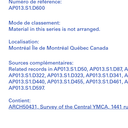
Numéro de référence:
AP013.S1.D600
Mode de classement:
Material in this series is not arranged.
Localisation:
Montréal Île de Montréal Québec Canada
Sources complémentaires:
Related records in AP013.S1.D50, AP013.S1.D87, 
AP013.S1.D322, AP013.S1.D323, AP013.S1.D341, A
AP013.S1.D440, AP013.S1.D455, AP013.S1.D461, 
AP013.S1.D597.
Contient:
ARCH50431, Survey of the Central YMCA, 1441 