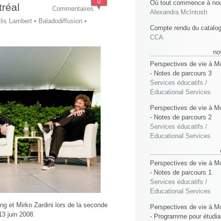
0
Où tout commence à no
tréal
Commentaires
Alexandra McIntosh
lis Lambert
•
Baladodiffusion
•
Compte rendu du catalo
CCA
no
Perspectives de vie à Mo
- Notes de parcours 3
Services éducatifs /
Educational Services
Perspectives de vie à Mo
- Notes de parcours 2
Services éducatifs /
Educational Services
Perspectives de vie à Mo
- Notes de parcours 1
Services éducatifs /
Educational Services
 et Mirko Zardini lors de la seconde
Perspectives de vie à Mo
3 juin 2008.
- Programme pour étudia