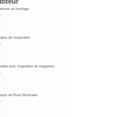
diteur
uesses au montage
A
opos de l’exposition
A
uette avec maquettes de maquettes
A
ropos de Ryue Nishizawa
A