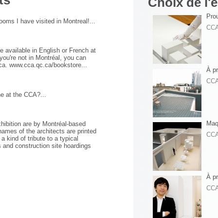
Choix de l'é
Pro
ooms I have visited in Montreal!...
CC
e available in English or French at
you're not in Montréal, you can
ca. www.cca.qc.ca/bookstore...
À pr
CC
ne at the CCA?...
Maq
hibition are by Montréal-based
names of the architects are printed
CC
a kind of tribute to a typical
 and construction site hoardings
À p
CC