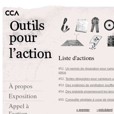
Liste d'actions
#51.
Un permis de réparation pour camo
pièce
#52.
Tentes déguisées pour campeurs u
À propos
#53.
Des systèmes de ventilation souffl
#54.
Des pistolets ensemencent les ter
Exposition
#55.
Conquête végétale à coup de missi
Appel à
« premier
‹ précédent
l'action