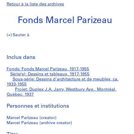
Retour à la liste des archives
Fonds Marcel Parizeau
Sauter à
F
Duplex
o
Imp
n
cet
Inclus dans
J.A.
d
pa
s
Jarry,
Fonds: Fonds Marcel Parizeau, 1917-1955
M
Série(s): Dessins et tableaux, 1917-1955
a
Sous-série: Dessins d'architecture et de meubles, ca.
Westbury
r
1933-1955
Projet: Duplex J.A. Jarry, Westbury Ave., Montréal,
c
Ave.,
Québec, 1937
e
l
Montréal,
Personnes et institutions
P
a
Québec
Marcel Parizeau (creator)
r
Marcel Parizeau (archive creator)
i