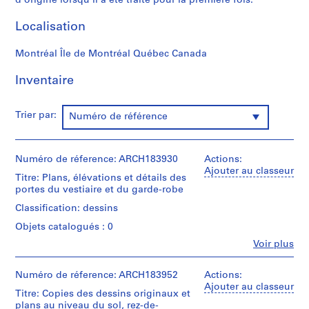
d'origine lorsqu'il a été traité pour la première fois.
e
t
Localisation
t
a
Montréal Île de Montréal Québec Canada
b
l
Inventaire
e
a
Trier par:
Numéro de référence
u
x
,
Numéro de réference: ARCH183930
Actions:
1
Ajouter au classeur
9
Titre: Plans, élévations et détails des
portes du vestiaire et du garde-robe
1
7
Classification: dessins
-
Objets catalogués : 0
1
Fe
Voir plus
9
Personnes
5
et
institutions:
Numéro de réference: ARCH183952
Actions:
5
Marcel
Ajouter au classeur
Titre: Copies des dessins originaux et
AP104.S1
Parizeau
plans au niveau du sol, rez-de-