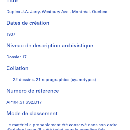
Titre
z
e
Duplex J.A. Jarry, Westbury Ave., Montréal, Québec
a
u
Dates de création
S
1937
é
Niveau de description archivistique
r
i
Dossier 17
e
(
Collation
s
)
22 dessins, 21 reprographies (cyanotypes)
:
D
Numéro de réference
e
s
AP104.S1.SS2.D17
s
i
Mode de classement
n
s
Le matériel a probablement été conservé dans son ordre