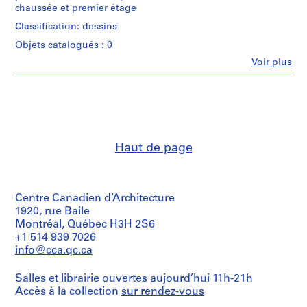
(archive
chaussée et premier étage
S
creator)
o
Classification: dessins
Description:
u
Objets catalogués : 0
Plans,
s
élévations
Fe
Voir plus
-
Personnes
et
et
s
détails
institutions:
des
é
Marcel
portes
r
Parizeau
du
i
(archive
vestiaire
creator)
e
et
Haut de page
du
:
Quantité
garde-
D
/
robe,
o
Type
balcons
c
Centre Canadien d’Architecture
d’objet:
en
21
1920, rue Baile
u
fer,
reprographie(s)
cabinets,
Montréal, Québec H3H 2S6
m
radiateurs,
+1 514 939 7026
e
portes
Collation:
info@cca.qc.ca
n
principales,
21
t
escalier
reprographies
Salles et librairie ouvertes aujourd’hui 11h-21h
principal,
s
Accès à la collection
sur rendez-vous
marquise,
Technique
d
miroir.