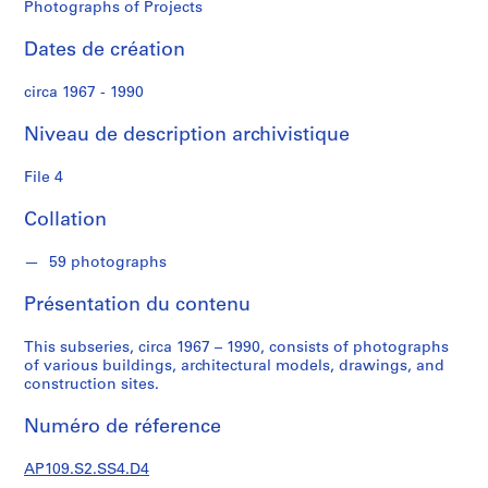
t
Photographs of Projects
s
Dates de création
S
circa 1967 - 1990
é
r
Niveau de description archivistique
i
e
File 4
(
s
Collation
)
:
59 photographs
P
Présentation du contenu
e
r
This subseries, circa 1967 – 1990, consists of photographs
s
of various buildings, architectural models, drawings, and
o
construction sites.
n
a
Numéro de réference
l
P
AP109.S2.SS4.D4