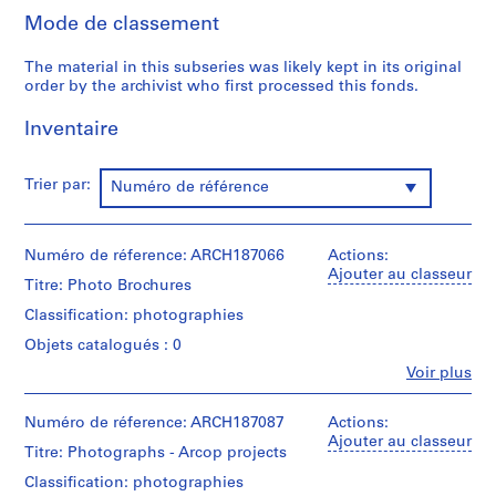
a
Mode de classement
p
e
The material in this subseries was likely kept in its original
r
order by the archivist who first processed this fonds.
s
,
Inventaire
1
9
Trier par:
Numéro de référence
4
8
-
Numéro de réference: ARCH187066
Actions:
1
Ajouter au classeur
9
Titre: Photo Brochures
9
Classification: photographies
5
Objets catalogués : 0
AP109.S1
Fe
Voir plus
Personnes
S
S
S
S
et
o
o
o
é
institutions:
Numéro de réference: ARCH187087
Actions:
Guy
u
u
u
r
Ajouter au classeur
Titre: Photographs - Arcop projects
Desbarats
s
s
s
i
(archive
Classification: photographies
-
-
-
e