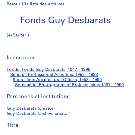
Retour à la liste des archives
Fonds Guy Desbarats
Sauter à
F
Photographs
o
Imp
n
cet
Inclus dans
of
d
pa
s
Projects
Fonds: Fonds Guy Desbarats, 1947 - 1998
G
Série(s): Professional Activities, 1953 - 1998
u
Sous-série: Architectural Offices, 1953 - 1990
y
Sous-série: Photographs of Projects, circa 1967 - 1990
D
Personnes et institutions
e
s
Guy Desbarats (creator)
b
Guy Desbarats (archive creator)
a
r
Titre
a