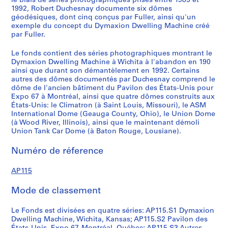
le biais de séries photographiques prises entre 1985 et
i
1992, Robert Duchesnay documente six dômes
géodésiques, dont cinq conçus par Fuller, ainsi qu'un
t
exemple du concept du Dymaxion Dwelling Machine créé
a
par Fuller.
,
K
Le fonds contient des séries photographiques montrant le
a
Dymaxion Dwelling Machine à Wichita à l'abandon en 190
ainsi que durant son démantèlement en 1992. Certains
n
autres des dômes documentés par Duchesnay comprend le
s
dôme de l'ancien bâtiment du Pavilon des États-Unis pour
a
Expo 67 à Montréal, ainsi que quatre dômes construits aux
s
États-Unis: le Climatron (à Saint Louis, Missouri), le ASM
International Dome (Geauga County, Ohio), le Union Dome
,
(à Wood River, Illinois), ainsi que le maintenant démoli
1
Union Tank Car Dome (à Baton Rouge, Lousiane).
9
9
Numéro de réference
0
-
AP115
1
9
Mode de classement
9
Le Fonds est divisées en quatre séries: AP115.S1 Dymaxion
2
Dwelling Machine, Wichita, Kansas; AP115.S2 Pavilon des
AP115.S1