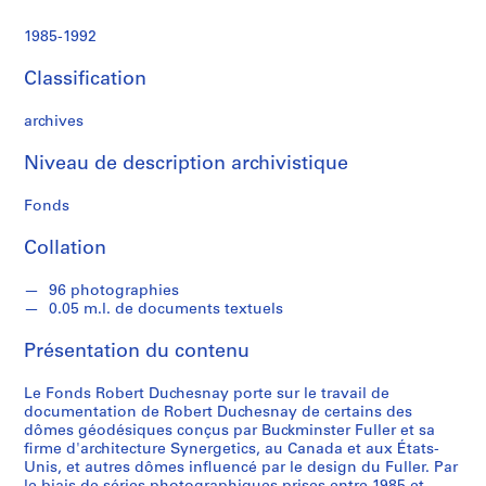
o
n
1985-1992
D
w
Classification
e
l
archives
l
i
Niveau de description archivistique
n
Fonds
g
M
Collation
a
c
96 photographies
h
0.05 m.l. de documents textuels
i
n
Présentation du contenu
e
,
Le Fonds Robert Duchesnay porte sur le travail de
W
documentation de Robert Duchesnay de certains des
dômes géodésiques conçus par Buckminster Fuller et sa
i
firme d'architecture Synergetics, au Canada et aux États-
c
Unis, et autres dômes influencé par le design du Fuller. Par
h