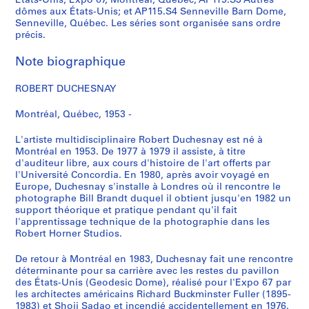
États-Unis, Expo 67, Montréal, Québec; AP115.S3 Autres
dômes aux États-Unis; et AP115.S4 Senneville Barn Dome,
S
Senneville, Québec. Les séries sont organisée sans ordre
é
précis.
r
Note biographique
i
e
ROBERT DUCHESNAY
(
s
Montréal, Québec, 1953 -
)
:
L'artiste multidisciplinaire Robert Duchesnay est né à
P
Montréal en 1953. De 1977 à 1979 il assiste, à titre
a
d'auditeur libre, aux cours d'histoire de l'art offerts par
l'Université Concordia. En 1980, après avoir voyagé en
v
Europe, Duchesnay s'installe à Londres où il rencontre le
i
photographe Bill Brandt duquel il obtient jusqu'en 1982 un
l
support théorique et pratique pendant qu'il fait
l
l'apprentissage technique de la photographie dans les
Robert Horner Studios.
o
n
De retour à Montréal en 1983, Duchesnay fait une rencontre
d
déterminante pour sa carrière avec les restes du pavillon
e
des États-Unis (Geodesic Dome), réalisé pour l'Expo 67 par
s
les architectes américains Richard Buckminster Fuller (1895-
1983) et Shoji Sadao et incendié accidentellement en 1976.