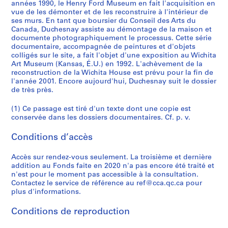
-
années 1990, le Henry Ford Museum en fait l'acquisition en
vue de les démonter et de les reconstruire à l'intérieur de
1
ses murs. En tant que boursier du Conseil des Arts du
9
Canada, Duchesnay assiste au démontage de la maison et
9
documente photographiquement le processus. Cette série
0
documentaire, accompagnée de peintures et d'objets
colligés sur le site, a fait l'objet d'une exposition au Wichita
AP115.S2
Art Museum (Kansas, É.U.) en 1992. L'achèvement de la
reconstruction de la Wichita House est prévu pour la fin de
S
l'année 2001. Encore aujourd'hui, Duchesnay suit le dossier
é
de très près.
r
i
(1) Ce passage est tiré d'un texte dont une copie est
conservée dans les dossiers documentaires. Cf. p. v.
e
(
Conditions d’accès
s
)
Accès sur rendez-vous seulement. La troisième et dernière
:
addition au Fonds faite en 2020 n'a pas encore été traité et
A
n'est pour le moment pas accessible à la consultation.
u
Contactez le service de référence au ref@cca.qc.ca pour
plus d'informations.
t
r
Conditions de reproduction
e
s