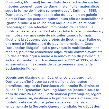
Concordia, Montréal) les résultats de sa recherche sur les
r
théories géométriques de Buckminster Fuller matérialisés
é
sous la forme de "frottis synergétiques". Enfin, en 1989,
a
Duchesnay métamorphose le site du pavillon en galerie
l
d'art et l'occupe pendant quinze jours afin de sensibiliser le
"grand public" à la cause pour laquelle il milite et pour
,
"encourager une réfection imminante" de l'édifice. Le
Q
public et les amateurs d'art et d'architecture sont invités à y
u
venir observer une série de six toiles grands formats
é
illustrant la séquence des projets de Buckminster Fuller qui
ont mené à l'élaboration du pavillon américain. Cette
b
"occupation illégale", qui a provoqué la mobilisation des
e
médias, peut être considérée aujourd'hui comme ayant été
c
un déclencheur qui a mené à la rénovation du pavillon, à
,
sa transformation en Biosphère entre 1992 et 1995, et donc
c
au sauvetage in extremis de cette oeuvre majeure de
Buckminster Fuller.
i
r
Depuis une dixaine d'années, et encore aujourd'hui,
c
Duchesnay s'intéresse au sort de l'une des toutes
a
premières utopies de l'architecte visionnaire Buckminster
1
Fuller : The Dymaxion Dwelling Machine (connue sous le
nom de Wichita House). Cette maison préfabriquée, légère
8
et peu onéreuse, destinée à la production de masse, n'a
8
toutefois été construite qu'en deux exemplaires au
4
lendemain de la Seconde Guerre mondiale. Au début des