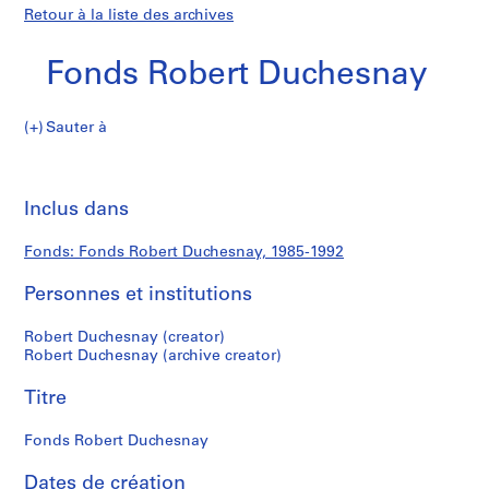
Retour à la liste des archives
Fonds Robert Duchesnay
Fonds
Sauter à
Robert
S
Fonds
Duchesnay
é
Imp
r
cet
Inclus dans
Robert
i
pa
e
Duchesnay
Fonds: Fonds Robert Duchesnay, 1985-1992
(
s
Personnes et institutions
)
:
Robert Duchesnay (creator)
D
Robert Duchesnay (archive creator)
y
Titre
m
a
Fonds Robert Duchesnay
x
i
Dates de création