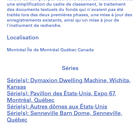
a
r
e
o
l
une simplification du cadre de classement, le traitement
n
o
r
m
e
des documents textuels du fonds qui n'avaient pas été
k
n
n
e
B
traités lors des deux premières phases, une mise à jour des
C
,
a
,
a
enregistrements existants, ainsi qu'un mise à jour de
l'instrument de recherche.
a
S
t
G
r
r
a
i
r
n
Localisation
D
i
o
a
D
o
n
n
v
o
Montréal Île de Montréal Québec Canada
m
t
a
e
m
e
L
l
r
e
,
o
D
T
,
Séries
B
u
o
a
S
a
i
m
n
e
Série(s): Dymaxion Dwelling Machine, Wichita,
t
s
e
k
n
Kansas
o
,
,
D
n
Série(s): Pavillon des États-Unis, Expo 67,
n
M
G
i
e
Montréal, Québec
R
i
e
v
v
Série(s): Autres dômes aux États-Unis
o
s
a
i
i
Série(s): Senneville Barn Dome, Senneville,
u
s
u
s
l
Québec
g
o
g
i
l
e
u
a
o
e
,
r
C
n
,