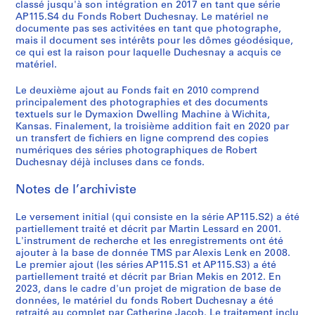
classé jusqu'à son intégration en 2017 en tant que série
9
AP115.S4 du Fonds Robert Duchesnay. Le matériel ne
0
documente pas ses activitées en tant que photographe,
AP115.S3
mais il document ses intérêts pour les dômes géodésique,
ce qui est la raison pour laquelle Duchesnay a acquis ce
S
S
S
S
S
matériel.
o
o
o
o
é
Le deuxième ajout au Fonds fait en 2010 comprend
u
u
u
u
r
principalement des photographies et des documents
s
s
s
s
i
textuels sur le Dymaxion Dwelling Machine à Wichita,
-
-
-
-
e
Kansas. Finalement, la troisième addition fait en 2020 par
s
s
s
s
(
un transfert de fichiers en ligne comprend des copies
numériques des séries photographiques de Robert
é
é
é
é
s
Duchesnay déjà incluses dans ce fonds.
r
r
r
r
)
i
i
i
i
:
Notes de l’archiviste
e
e
e
e
S
:
:
:
:
e
Le versement initial (qui consiste en la série AP115.S2) a été
U
C
A
U
n
partiellement traité et décrit par Martin Lessard en 2001.
n
l
S
n
n
L'instrument de recherche et les enregistrements ont été
ajouter à la base de donnée TMS par Alexis Lenk en 2008.
i
i
M
i
e
Le premier ajout (les séries AP115.S1 et AP115.S3) a été
o
m
I
o
v
partiellement traité et décrit par Brian Mekis en 2012. En
n
a
n
n
i
2023, dans le cadre d'un projet de migration de base de
T
t
t
D
l
données, le matériel du fonds Robert Duchesnay a été
retraité au complet par Catherine Jacob. Le traitement inclu