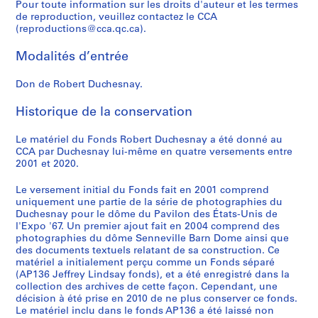
Pour toute information sur les droits d'auteur et les termes
d
de reproduction, veuillez contactez le CCA
ô
(reproductions@cca.qc.ca).
m
Modalités d’entrée
e
s
Don de Robert Duchesnay.
a
u
Historique de la conservation
x
É
Le matériel du Fonds Robert Duchesnay a été donné au
t
CCA par Duchesnay lui-même en quatre versements entre
a
2001 et 2020.
t
Le versement initial du Fonds fait en 2001 comprend
s
uniquement une partie de la série de photographies du
-
Duchesnay pour le dôme du Pavilon des États-Unis de
U
l'Expo '67. Un premier ajout fait en 2004 comprend des
n
photographies du dôme Senneville Barn Dome ainsi que
i
des documents textuels relatant de sa construction. Ce
matériel a initialement perçu comme un Fonds séparé
s
(AP136 Jeffrey Lindsay fonds), et a été enregistré dans la
,
collection des archives de cette façon. Cependant, une
1
décision à été prise en 2010 de ne plus conserver ce fonds.
9
Le matériel inclu dans le fonds AP136 a été laissé non