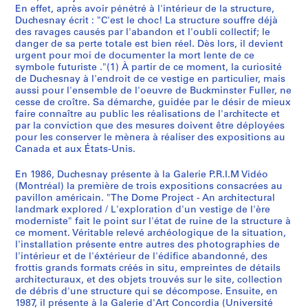
É
En effet, après avoir pénétré à l'intérieur de la structure,
t
Duchesnay écrit : "C'est le choc! La structure souffre déjà
a
des ravages causés par l'abandon et l'oubli collectif; le
t
danger de sa perte totale est bien réel. Dès lors, il devient
urgent pour moi de documenter la mort lente de ce
s
symbole futuriste ."(1) À partir de ce moment, la curiosité
-
de Duchesnay à l'endroit de ce vestige en particulier, mais
U
aussi pour l'ensemble de l'oeuvre de Buckminster Fuller, ne
n
cesse de croître. Sa démarche, guidée par le désir de mieux
faire connaître au public les réalisations de l'architecte et
i
par la conviction que des mesures doivent être déployées
s
pour les conserver le mènera à réaliser des expositions au
,
Canada et aux États-Unis.
E
x
En 1986, Duchesnay présente à la Galerie P.R.I.M Vidéo
(Montréal) la première de trois expositions consacrées au
p
pavillon américain. "The Dome Project - An architectural
o
landmark explored / L'exploration d'un vestige de l'ère
6
moderniste" fait le point sur l'état de ruine de la structure à
7
ce moment. Véritable relevé archéologique de la situation,
,
l'installation présente entre autres des photographies de
l'intérieur et de l'éxtérieur de l'édifice abandonné, des
M
frottis grands formats créés in situ, empreintes de détails
o
architecturaux, et des objets trouvés sur le site, collection
n
de débris d'une structure qui se décompose. Ensuite, en
t
1987, il présente à la Galerie d'Art Concordia (Université