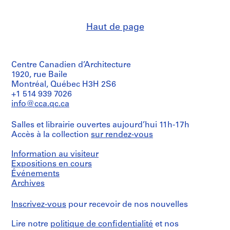
L
i
o
,
Q
o
,
u
W
u
Haut de page
u
1
n
o
é
i
9
t
o
b
s
9
y
d
e
i
0
,
R
c
Centre Canadien d’Architecture
a
O
i
,
AP115.S3.D2
1920, rue Baile
n
h
v
1
Montréal, Québec H3H 2S6
a
i
e
9
+1 514 939 7026
,
o
r
info@cca.qc.ca
5
1
,
,
4
Salles et librairie ouvertes aujourd’hui 11h-17h
9
1
I
-
Accès à la collection
sur rendez-vous
9
9
l
2
0
9
l
0
Information au visiteur
0
i
0
AP115.S3.D1
Expositions en cours
n
4
AP115.S3.D3
Événements
o
AP115.S4
Archives
i
s
Inscrivez-vous
pour recevoir de nos nouvelles
,
1
Lire notre
politique de confidentialité
et nos