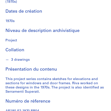
a
(1970s)
Dates de création
S
é
1970s
r
i
Niveau de description archivistique
e
(
Project
s
)
Collation
:
A
3 drawings
r
Présentation du contenu
c
h
This project series contains sketches for elevations and
i
sections for windows and door frames. Riva worked on
t
these designs in the 1970s. The project is also identified as
e
Serramenti Superati.
c
Numéro de réference
t
u