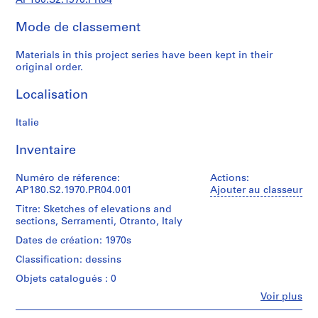
AP180.S2.1970.PR04
r
a
Mode de classement
l
p
Materials in this project series have been kept in their
r
original order.
o
j
Localisation
e
c
Italie
t
Inventaire
s
,
Numéro de réference:
Actions:
1
AP180.S2.1970.PR04.001
Ajouter au classeur
9
Titre: Sketches of elevations and
6
sections, Serramenti, Otranto, Italy
0
Dates de création: 1970s
-
2
Classification: dessins
0
Objets catalogués : 0
0
Fe
Voir plus
7
Personnes
et
AP180.S1