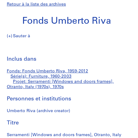
Retour à la liste des archives
Fonds Umberto Riva
Sauter à
F
Serramenti
o
Imp
n
cet
Inclus dans
[Windows
d
pa
s
and
Fonds: Fonds Umberto Riva, 1959-2012
U
Série(s): Furniture, 1960-2003
m
Projet: Serramenti [Windows and doors frames],
doors
b
Otranto, Italy (1970s), 1970s
e
frames],
Personnes et institutions
r
t
Otranto,
Umberto Riva (archive creator)
o
R
Italy
Titre
i
(1970s)
v
Serramenti [Windows and doors frames], Otranto, Italy