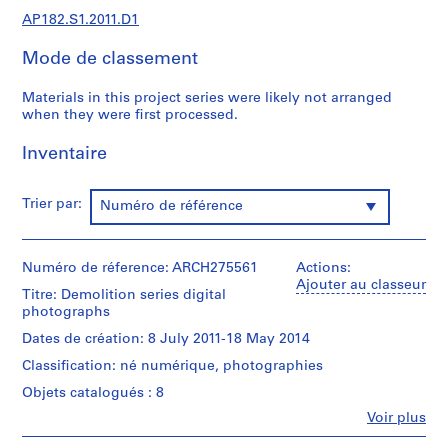
9
AP182.S1.2011.D1
-
2
Mode de classement
0
1
Materials in this project series were likely not arranged
4
when they were first processed.
AP182.S1
Inventaire
P
r
Trier par:
Numéro de référence
o
j
e
Numéro de réference: ARCH275561
Actions:
t
Ajouter au classeur
:
Titre: Demolition series digital
photographs
C
o
Dates de création: 8 July 2011-18 May 2014
p
Classification: né numérique, photographies
p
Objets catalogués : 8
e
Fe
Voir plus
r
Personnes
H
et