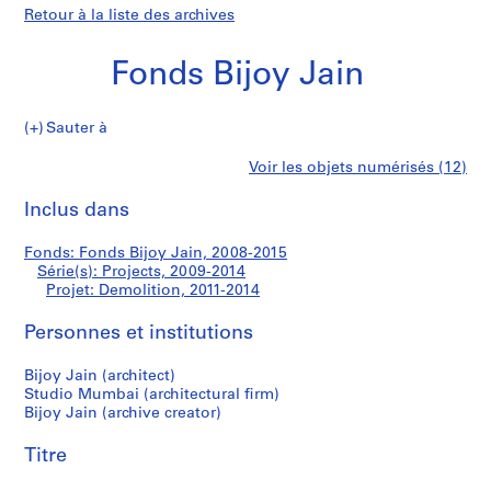
Retour à la liste des archives
Fonds Bijoy Jain
Sauter à
F
Demolition
Voir les objets numérisés (12)
o
Imprimer
n
cette
Inclus dans
d
page
s
Fonds: Fonds Bijoy Jain, 2008-2015
B
Série(s): Projects, 2009-2014
i
Projet: Demolition, 2011-2014
j
o
Personnes et institutions
y
Bijoy Jain (architect)
J
Studio Mumbai (architectural firm)
a
Bijoy Jain (archive creator)
i
n
Titre