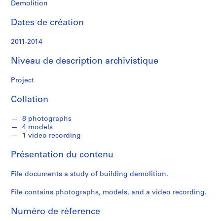
Demolition
S
é
Dates de création
r
i
2011-2014
e
(
Niveau de description archivistique
s
)
Project
:
P
Collation
r
o
8 photographs
4 models
j
1 video recording
e
c
Présentation du contenu
t
s
File documents a study of building demolition.
,
2
File contains photographs, models, and a video recording.
0
Numéro de réference
0