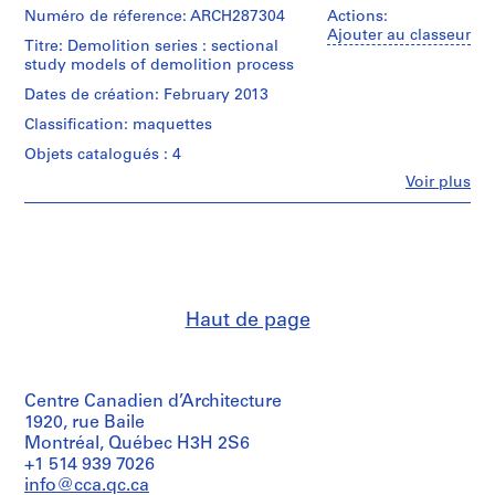
o
institutions:
Numéro de réference: ARCH287304
Actions:
Bijoy
Ajouter au classeur
u
Titre: Demolition series : sectional
Jain
s
study models of demolition process
(archive
e
creator)
Dates de création: February 2013
I
Classification: maquettes
Quantité
I
/
Objets catalogués : 4
,
Type
2
Fe
Voir plus
d’objet:
Personnes
0
1
et
File
0
institutions:
9
Studio
Collation:
Mumbai
-
8
(architectural
2
digital
firm)
0
Haut de page
files
Bijoy
(110
1
Jain
MB)
(archive
4
creator)
AP182.S1.2009.D1
Conditions
Centre Canadien d’Architecture
d’accès:
Quantité
1920, rue Baile
Digital
/
Montréal, Québec H3H 2S6
P
material
Type
+1 514 939 7026
can
r
d’objet:
info@cca.qc.ca
only