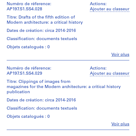
Collection
e
Kenneth
institutions:
Numéro de réference:
Actions:
Centre
Collation:
Frampton
Kenneth
AP197.S1.SS4.028
:
Ajouter au classeur
Canadien
0.01
/
Frampton
C
d'Architecture/
Titre: Drafts of the fifth edition of
l.m.
Don
(archive
Canadian
r
Modern architecture: a critical history
of
de
creator)
Centre
textual
i
Kenneth
Dates de création: circa 2014-2016
for
documents
Frampton
t
Quantité
Architecture,
Classification: documents textuels
/
i
Montréal;
Mention
Numéro
Type
Gift
Objets catalogués : 0
c
de
de
d’objet:
of
a
Fe
Voir plus
crédit:
chemise:
1
Kenneth
Personnes
Kenneth
l
197-
File
Frampton
et
Frampton
010-
r
/
institutions:
Numéro de réference:
Actions:
fonds
026
Collation:
Don
e
Kenneth
AP197.S1.SS4.029
Ajouter au classeur
Collection
0.02
de
Frampton
g
Centre
Titre: Clippings of images from
l.m.
Kenneth
(archive
Canadien
i
magazines for the Modern architecture: a critical history
of
Frampton
creator)
d'Architecture/
publication
o
textual
Canadian
documents
n
Langue
Quantité
Dates de création: circa 2014-2016
Centre
et
a
/
for
Classification: documents textuels
Mention
écriture
Type
l
Architecture,
de
des
d’objet:
Montréal;
Objets catalogués : 0
i
crédit:
documents:
1
Gift
s
Fe
Kenneth
Voir plus
French
File
of
Personnes
Frampton
,
m
Kenneth
et
fonds
English