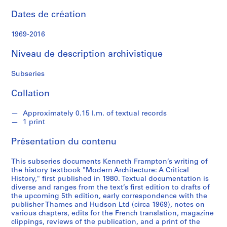
m
p
Dates de création
t
o
1969-2016
n
Niveau de description archivistique
S
Subseries
é
r
Collation
i
e
Approximately 0.15 l.m. of textual records
(
1 print
s
Présentation du contenu
)
:
This subseries documents Kenneth Frampton’s writing of
W
the history textbook "Modern Architecture: A Critical
o
History," first published in 1980. Textual documentation is
r
diverse and ranges from the text’s first edition to drafts of
the upcoming 5th edition, early correspondence with the
k
publisher Thames and Hudson Ltd (circa 1969), notes on
s
various chapters, edits for the French translation, magazine
a
clippings, reviews of the publication, and a print of the