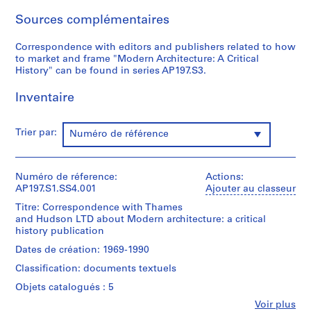
S
Sources complémentaires
o
u
Correspondence with editors and publishers related to how
s
to market and frame "Modern Architecture: A Critical
-
History" can be found in series AP197.S3.
s
Inventaire
é
r
i
Trier par:
Numéro de référence
e
:
M
Numéro de réference:
Actions:
a
AP197.S1.SS4.001
Ajouter au classeur
i
Titre: Correspondence with Thames
s
and Hudson LTD about Modern architecture: a critical
o
history publication
n
Dates de création: 1969-1990
d
Classification: documents textuels
e
V
Objets catalogués : 5
e
Fe
Voir plus