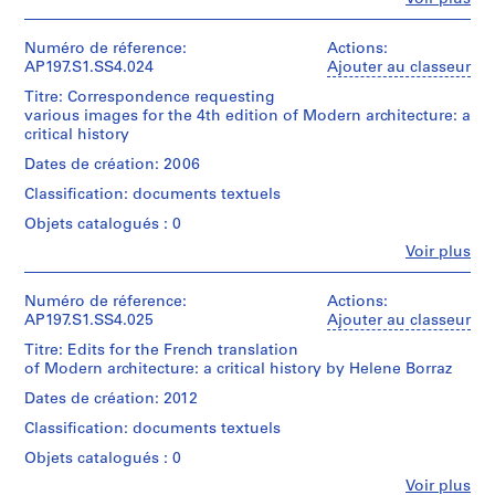
File
i
/
Personnes
fonds
Don
s
et
Collection
Collation:
de
institutions:
Numéro de réference:
Actions:
t
Centre
1
Kenneth
Kenneth
AP197.S1.SS4.024
Ajouter au classeur
Canadien
o
textual
Frampton
Frampton
d'Architecture/
Titre: Correspondence requesting
r
document
(archive
Canadian
various images for the 4th edition of Modern architecture: a
y
creator)
Numéro
Centre
critical history
Mention
de
(
for
de
chemise:
Quantité
Dates de création: 2006
Architecture,
1
crédit:
197-
/
Montréal;
9
Classification: documents textuels
Kenneth
010-
Type
Gift
Frampton
6
022
d’objet:
of
Objets catalogués : 0
fonds
1
8
Kenneth
Fe
Collection
Voir plus
File
-
Frampton
Personnes
Centre
/
et
1
Canadien
Collation:
Don
institutions:
Numéro de réference:
Actions:
9
d'Architecture/
1
de
Kenneth
AP197.S1.SS4.025
Ajouter au classeur
Canadian
8
textual
Kenneth
Frampton
Centre
Titre: Edits for the French translation
document
0
Frampton
(archive
for
of Modern architecture: a critical history by Helene Borraz
creator)
,
Architecture,
Mention
Numéro
Dates de création: 2012
2
Montréal;
de
de
Quantité
Gift
0
Classification: documents textuels
crédit:
chemise:
/
of
1
Kenneth
197-
Type
Kenneth
Objets catalogués : 0
Frampton
8
010-
d’objet:
Frampton
Fe
fonds
Voir plus
023
1