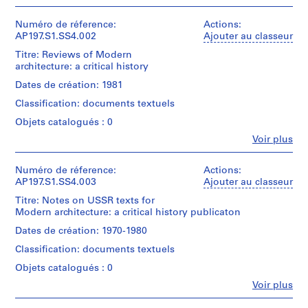
Personnes
r
et
r
institutions:
Numéro de réference:
Actions:
e
Kenneth
AP197.S1.SS4.002
Ajouter au classeur
Frampton
(
Titre: Reviews of Modern
(archive
1
architecture: a critical history
creator)
9
Dates de création: 1981
6
Quantité
Classification: documents textuels
5
/
Type
,
Objets catalogués : 0
d’objet:
1
Fe
Voir plus
1
Personnes
9
File
et
6
institutions:
Numéro de réference:
Actions:
9
Collation:
Kenneth
AP197.S1.SS4.003
Ajouter au classeur
0.01
)
Frampton
Titre: Notes on USSR texts for
l.m.
(archive
,
Modern architecture: a critical history publicaton
of
creator)
1
textual
Dates de création: 1970-1980
9
documents
Quantité
Classification: documents textuels
6
/
Mention
5
Type
Objets catalogués : 0
de
d’objet:
-
Fe
Voir plus
crédit:
1
Personnes
1
Kenneth
File
et