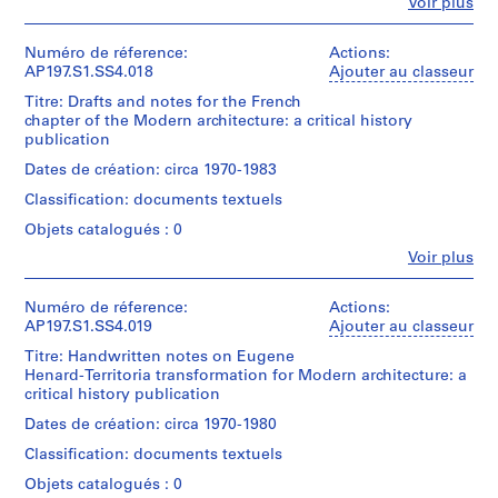
Fe
fonds
Voir plus
1
(
/
Personnes
Collection
File
Don
1
et
Centre
de
institutions:
Numéro de réference:
Actions:
9
Canadien
Collation:
Kenneth
Kenneth
AP197.S1.SS4.018
Ajouter au classeur
d'Architecture/
7
3
Frampton
Frampton
Canadian
Titre: Drafts and notes for the French
0
textual
(archive
Centre
chapter of the Modern architecture: a critical history
documents
-
creator)
Numéro
for
publication
de
1
Architecture,
Mention
chemise:
Quantité
Dates de création: circa 1970-1983
9
Montréal;
de
197-
/
Gift
8
Classification: documents textuels
crédit:
010-
Type
of
2
Kenneth
016
d’objet:
Kenneth
Objets catalogués : 0
Frampton
)
1
Frampton
Fe
fonds
Voir plus
File
,
/
Personnes
Collection
Don
et
1
Centre
Collation:
de
institutions:
Numéro de réference:
Actions:
9
Canadien
1
Kenneth
Kenneth
AP197.S1.SS4.019
Ajouter au classeur
d'Architecture/
7
textual
Frampton
Frampton
Canadian
Titre: Handwritten notes on Eugene
document
0
(archive
Centre
Henard-Territoria transformation for Modern architecture: a
creator)
-
Numéro
for
critical history publication
Mention
de
2
Architecture,
de
chemise:
Quantité
Dates de création: circa 1970-1980
Montréal;
0
crédit:
197-
/
Gift
1
Classification: documents textuels
Kenneth
010-
Type
of
Frampton
5
017
d’objet:
Kenneth
Objets catalogués : 0
fonds