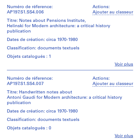
Don
et
Canadien
t
Collation:
de
institutions:
Numéro de réference:
Actions:
d'Architecture/
o
Objets
1
Kenneth
Kenneth
AP197.S1.SS4.006
Ajouter au classeur
Canadian
catalogués:
textual
n
Frampton
Frampton
Centre
Titre: Notes about Pensions Institute,
document
(archive
U
for
Helinski for Modern architecture: a critical history
creator)
Numéro
n
Architecture,
publication
Mention
de
ARCH278999
Montréal;
i
de
chemise:
Quantité
Dates de création: circa 1970-1980
Gift
Letter
v
crédit:
197-
/
of
from
Classification: documents textuels
Kenneth
010-
e
Type
Kenneth
Thomas
Frampton
004
d’objet:
r
Frampton
Objets catalogués : 1
Neurath
fonds
1
/
to
s
Fe
Collection
Voir plus
File
Don
Kenneth
Personnes
i
Centre
de
Frampton
et
Canadien
t
Collation:
Kenneth
about
institutions:
Numéro de réference:
Actions:
d'Architecture/
1
y
Frampton
Kenneth
"Modern
AP197.S1.SS4.007
Ajouter au classeur
Canadian
textual
Frampton
,
Architecture:
Centre
Titre: Handwritten notes about
document
(archive
A
Numéro
C
for
Antoni Gaudi for Modern architecture: a critical history
creator)
Critical
de
Architecture,
o
publication
Mention
History"
chemise:
Montréal;
l
de
Translations
197-
Quantité
Dates de création: circa 1970-1980
Gift
crédit:
u
010-
/
Classification:
of
Classification: documents textuels
Kenneth
005
Type
m
documents
Kenneth
Frampton
d’objet:
textuels
Frampton
Objets catalogués : 0
b
fonds
1
/
Ajouter
i
Fe
Collection
Voir plus
File
Don
Personnes