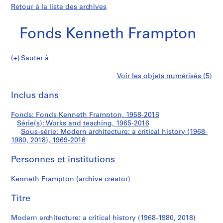
Retour à la liste des archives
Fonds Kenneth Frampton
Sauter à
F
Modern
Voir les objets numérisés (5)
o
Imprimer
n
cette
Inclus dans
architecture:
d
page
s
a
Fonds: Fonds Kenneth Frampton, 1958-2016
K
Série(s): Works and teaching, 1965-2016
e
Sous-série: Modern architecture: a critical history (1968-
critical
n
1980, 2018), 1969-2016
n
history
Personnes et institutions
e
t
(1968-
Kenneth Frampton (archive creator)
h
F
1980,
Titre
r
2018)
a
Modern architecture: a critical history (1968-1980, 2018)