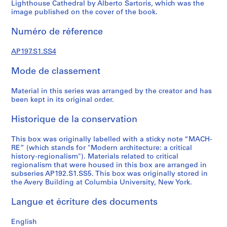
n
Lighthouse Cathedral by Alberto Sartoris, which was the
image published on the cover of the book.
d
t
Numéro de réference
e
a
AP197.S1.SS4
c
h
Mode de classement
i
n
Material in this series was arranged by the creator and has
g
been kept in its original order.
,
Historique de la conservation
1
9
This box was originally labelled with a sticky note “MACH-
6
RE” (which stands for "Modern architecture: a critical
5
history-regionalism"). Materials related to critical
-
regionalism that were housed in this box are arranged in
2
subseries AP192.S1.SS5. This box was originally stored in
the Avery Building at Columbia University, New York.
0
1
Langue et écriture des documents
6
AP197.S1
English