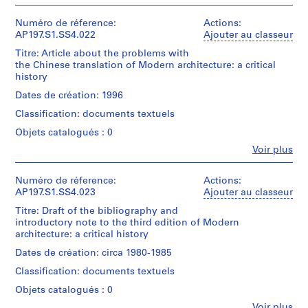
Personnes
fonds
File
c
Kenneth
et
Collection
Frampton
h
institutions:
Numéro de réference:
Actions:
Centre
Collation:
/
Kenneth
AP197.S1.SS4.022
Ajouter au classeur
i
Canadien
1
Don
Frampton
d'Architecture/
t
Titre: Article about the problems with
textual
de
(archive
Canadian
the Chinese translation of Modern architecture: a critical
e
document
Kenneth
creator)
Centre
history
Frampton
c
for
Mention
Quantité
t
Dates de création: 1996
Architecture,
de
Numéro
/
Montréal;
u
Classification: documents textuels
crédit:
de
Type
Gift
r
Kenneth
chemise:
d’objet:
of
Objets catalogués : 0
Frampton
e
197-
1
Kenneth
Fe
fonds
Voir plus
010-
File
:
Frampton
Personnes
Collection
020
a
/
et
Centre
Collation:
Don
institutions:
Numéro de réference:
Actions:
c
Canadien
0.01
de
Kenneth
AP197.S1.SS4.023
Ajouter au classeur
r
d'Architecture/
l.m.
Kenneth
Frampton
Canadian
i
Titre: Draft of the bibliography and
of
Frampton
(archive
Centre
introductory note to the third edition of Modern
textual
t
creator)
for
architecture: a critical history
documents
i
Numéro
Architecture,
de
Quantité
Dates de création: circa 1980-1985
c
Montréal;
Mention
chemise:
/
Gift
a
Classification: documents textuels
de
197-
Type
of
l
crédit:
010-
d’objet:
Kenneth
Objets catalogués : 0
Kenneth
h
021
1
Frampton
Fe
Frampton
Voir plus