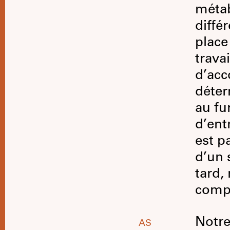
métab
diffé
place
travai
d’acc
déter
au fu
d’ent
est p
d’un 
tard,
compl
Notre
AS