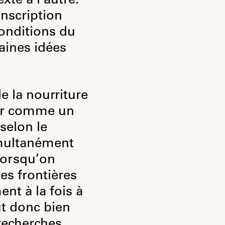
xte à l’autre.
nscription
onditions du
taines idées
e la nourriture
rer comme un
 selon le
imultanément
Lorsqu’on
es frontières
nt à la fois à
ut donc bien
recherches