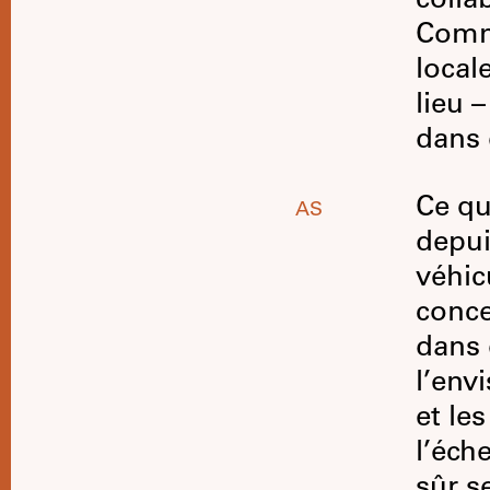
colla
Comme
local
lieu 
dans 
Ce qu
AS
depui
véhic
conce
dans 
l’env
et le
l’éch
sûr s