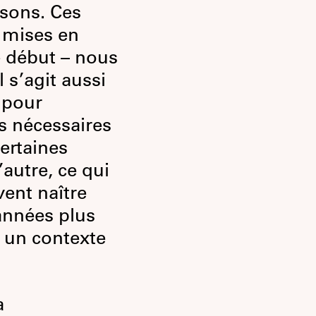
ssons. Ces
 mises en
e début – nous
l s’agit aussi
 pour
s nécessaires
ertaines
’autre, ce qui
vent naître
 années plus
 un contexte
a