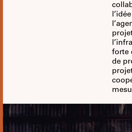
colla
l’idé
l’age
proje
l’inf
forte
de pr
proje
coopé
mesur