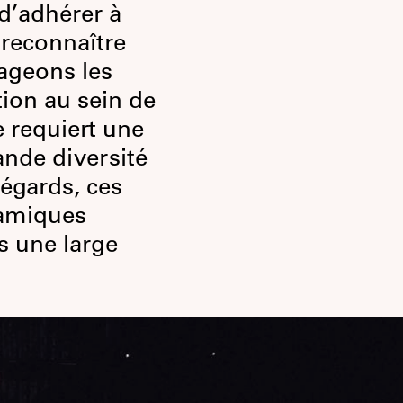
 d’adhérer à
e reconnaître
sageons les
tion au sein de
e requiert une
ande diversité
 égards, ces
namiques
s une large