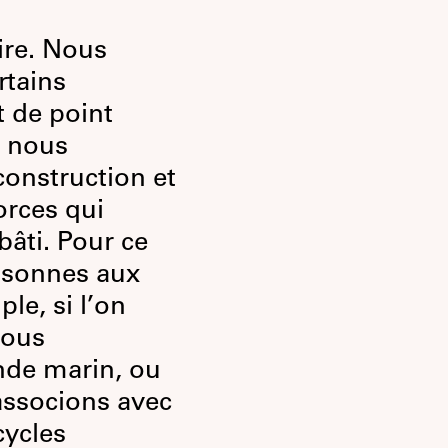
ire. Nous
rtains
t de point
, nous
construction et
orces qui
âti. Pour ce
ersonnes aux
le, si l’on
nous
nde marin, ou
associons avec
cycles