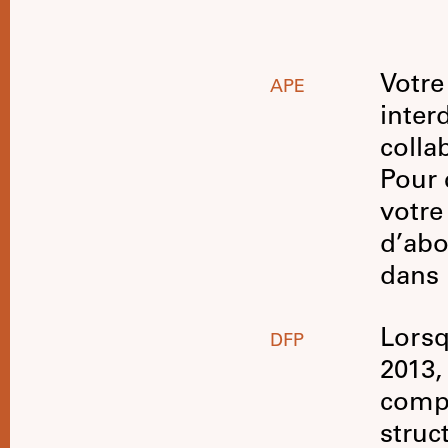
Votre
APE
inter
colla
Pour 
votre
d’abo
dans 
Lorsq
DFP
2013,
compr
struc