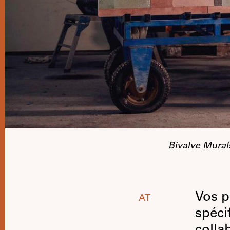
Bivalve Mural
Vos p
AT
spéci