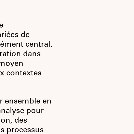
e
ariées de
lément central.
ration dans
n moyen
ux contextes
r ensemble en
’analyse pour
ion, des
es processus