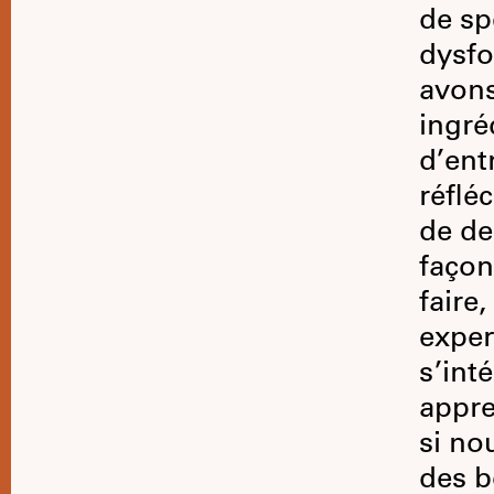
de sp
dysfo
avons
ingré
d’ent
réflé
de de
façon
faire
exper
s’int
appre
si no
des b