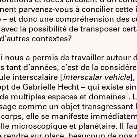
borations et idées circulent d’un conte
nt parvenez-vous à concilier cette i
e – et donc une compréhension des c
– avec la possibilité de transposer cer
d’autres contextes?
i nous a permis de travailler autour d
s tant d’années, c’est de la considé
ule interscalaire [
interscalar vehicle
],
pt de Gabrielle Hecht – qui existe s
1
de multiples espaces et domaines
. 
isage comme un objet transgressant l
s corps, elle se manifeste immédiateme
elle microscopique et planétaire. Il fa
e rendre sur place, beaucoup de nos 