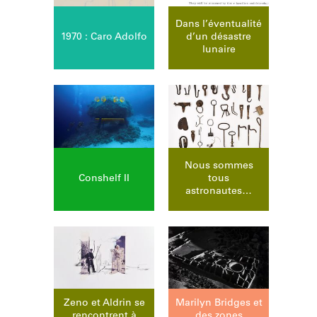
Dans l’éven­tualité
1970 : Caro Adolfo
d’un désastre
lunaire
Nous sommes
Conshelf II
tous
astronautes…
Zeno et Aldrin se
Marilyn Bridges et
rencon­trent à
des zones